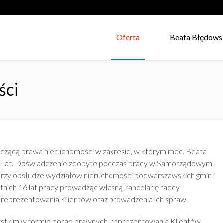
Oferta
Beata Błędows
ści
zącą prawa nieruchomości w zakresie, w którym mec. Beata
elu lat. Doświadczenie zdobyte podczas pracy w Samorządowym
zy obsłudze wydziałów nieruchomości podwarszawskich gmin i
atnich 16 lat pracy prowadząc własną kancelarię radcy
reprezentowania Klientów oraz prowadzenia ich spraw.
tkim w formie porad prawnych, reprezentowania Klientów