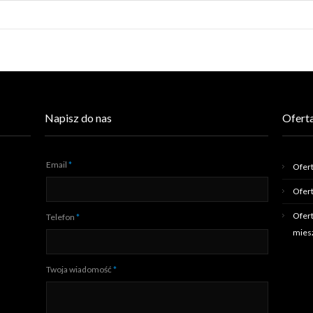
Napisz do nas
Oferta
Email
*
Ofert
Ofert
Ofert
Telefon
*
mies
Twoja wiadomość
*