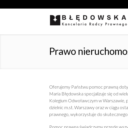
Prawo nieruchomo
Oferujemy Państwu pomoc prawną dotyc
Maria Błędowska specjalizuje się od wi
Kolegium Odwoławczym w Warszawie, pr
dzielnic m.st. Warszawy oraz w ciągu ost
prawnego, wykorzystuje do skutecznego 
Pomoc prawną świadczymy przede wszys