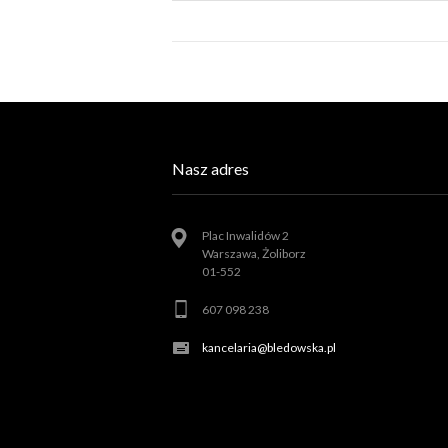
Nasz adres
Plac Inwalidów 2
Warszawa, Żoliborz
01-552
607 098 238
kancelaria@bledowska.pl